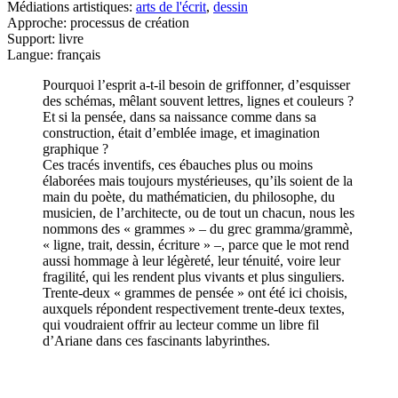
Médiations artistiques:
arts de l'écrit
,
dessin
Approche: processus de création
Support: livre
Langue: français
Pourquoi l’esprit a-t-il besoin de griffonner, d’esquisser
des schémas, mêlant souvent lettres, lignes et couleurs ?
Et si la pensée, dans sa naissance comme dans sa
construction, était d’emblée image, et imagination
graphique ?
Ces tracés inventifs, ces ébauches plus ou moins
élaborées mais toujours mystérieuses, qu’ils soient de la
main du poète, du mathématicien, du philosophe, du
musicien, de l’architecte, ou de tout un chacun, nous les
nommons des « grammes » – du grec gramma/grammè,
« ligne, trait, dessin, écriture » –, parce que le mot rend
aussi hommage à leur légèreté, leur ténuité, voire leur
fragilité, qui les rendent plus vivants et plus singuliers.
Trente-deux « grammes de pensée » ont été ici choisis,
auxquels répondent respectivement trente-deux textes,
qui voudraient offrir au lecteur comme un libre fil
d’Ariane dans ces fascinants labyrinthes.