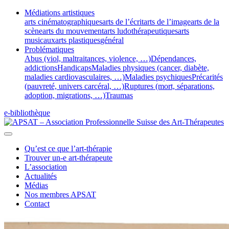
Médiations artistiques
arts cinématographiques
arts de l’écrit
arts de l’image
arts de la
scène
arts du mouvement
arts ludothérapeutiques
arts
musicaux
arts plastiques
général
Problématiques
Abus (viol, maltraitances, violence, …)
Dépendances,
addictions
Handicaps
Maladies physiques (cancer, diabète,
maladies cardiovasculaires, …)
Maladies psychiques
Précarités
(pauvreté, univers carcéral, …)
Ruptures (mort, séparations,
adoption, migrations, …)
Traumas
e-bibliothèque
Qu’est ce que l’art-thérapie
Trouver un-e art-thérapeute
L’association
Actualités
Médias
Nos membres APSAT
Contact