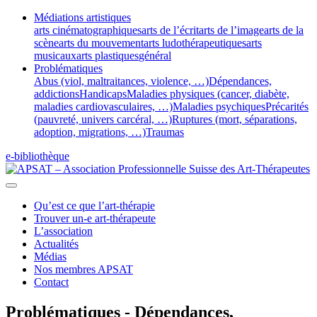
Médiations artistiques
arts cinématographiques
arts de l’écrit
arts de l’image
arts de la
scène
arts du mouvement
arts ludothérapeutiques
arts
musicaux
arts plastiques
général
Problématiques
Abus (viol, maltraitances, violence, …)
Dépendances,
addictions
Handicaps
Maladies physiques (cancer, diabète,
maladies cardiovasculaires, …)
Maladies psychiques
Précarités
(pauvreté, univers carcéral, …)
Ruptures (mort, séparations,
adoption, migrations, …)
Traumas
e-bibliothèque
Qu’est ce que l’art-thérapie
Trouver un-e art-thérapeute
L’association
Actualités
Médias
Nos membres APSAT
Contact
Problématiques - Dépendances,