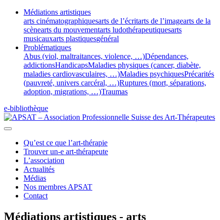
Médiations artistiques
arts cinématographiques
arts de l’écrit
arts de l’image
arts de la
scène
arts du mouvement
arts ludothérapeutiques
arts
musicaux
arts plastiques
général
Problématiques
Abus (viol, maltraitances, violence, …)
Dépendances,
addictions
Handicaps
Maladies physiques (cancer, diabète,
maladies cardiovasculaires, …)
Maladies psychiques
Précarités
(pauvreté, univers carcéral, …)
Ruptures (mort, séparations,
adoption, migrations, …)
Traumas
e-bibliothèque
Qu’est ce que l’art-thérapie
Trouver un-e art-thérapeute
L’association
Actualités
Médias
Nos membres APSAT
Contact
Médiations artistiques - arts