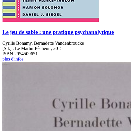
Le jeu de sable : une pratique psychanalytique
Cyrille Bonamy, Bernadette Vandenbroucke
[S.l.] : Le Martin-Pêcheur , 2015
ISBN 2954509651
plus d'infos