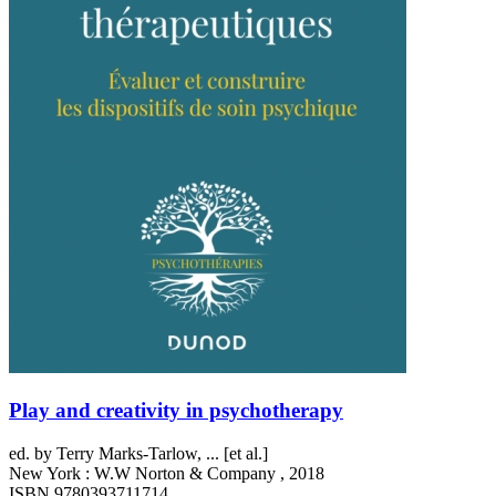
Play and creativity in psychotherapy
ed. by Terry Marks-Tarlow, ... [et al.]
New York : W.W Norton & Company , 2018
ISBN 9780393711714