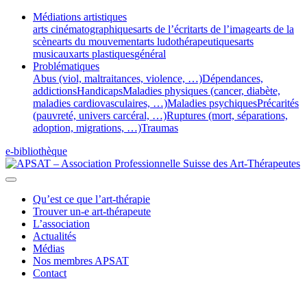
Médiations artistiques
arts cinématographiques
arts de l’écrit
arts de l’image
arts de la
scène
arts du mouvement
arts ludothérapeutiques
arts
musicaux
arts plastiques
général
Problématiques
Abus (viol, maltraitances, violence, …)
Dépendances,
addictions
Handicaps
Maladies physiques (cancer, diabète,
maladies cardiovasculaires, …)
Maladies psychiques
Précarités
(pauvreté, univers carcéral, …)
Ruptures (mort, séparations,
adoption, migrations, …)
Traumas
e-bibliothèque
Qu’est ce que l’art-thérapie
Trouver un-e art-thérapeute
L’association
Actualités
Médias
Nos membres APSAT
Contact