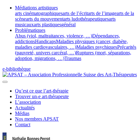
Médiations artistiques
arts cinématographiques
arts de l’écrit
arts de l’image
arts de la
scène
arts du mouvement
arts ludothérapeutiques
arts
musicaux
arts plastiques
général
Problématiques
Abus (viol, maltraitances, violence, …)
Dépendances,
addictions
Handicaps
Maladies physiques (cancer, diabète,
maladies cardiovasculaires, …)
Maladies psychiques
Précarités
(pauvreté, univers carcéral, …)
Ruptures (mort, séparations,
adoption, migrations, …)
Traumas
e-bibliothèque
Qu’est ce que l’art-thérapie
Trouver un-e art-thérapeute
L’association
Actualités
Médias
Nos membres APSAT
Contact