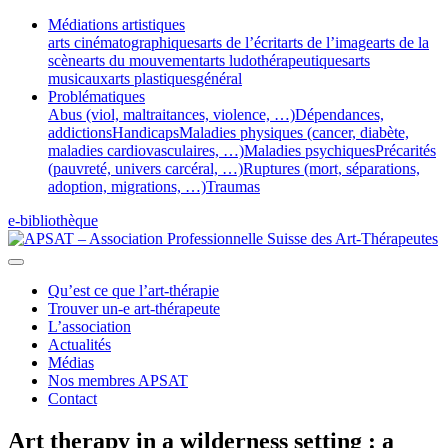
Médiations artistiques
arts cinématographiques
arts de l’écrit
arts de l’image
arts de la
scène
arts du mouvement
arts ludothérapeutiques
arts
musicaux
arts plastiques
général
Problématiques
Abus (viol, maltraitances, violence, …)
Dépendances,
addictions
Handicaps
Maladies physiques (cancer, diabète,
maladies cardiovasculaires, …)
Maladies psychiques
Précarités
(pauvreté, univers carcéral, …)
Ruptures (mort, séparations,
adoption, migrations, …)
Traumas
e-bibliothèque
Qu’est ce que l’art-thérapie
Trouver un-e art-thérapeute
L’association
Actualités
Médias
Nos membres APSAT
Contact
Art therapy in a wilderness setting : a