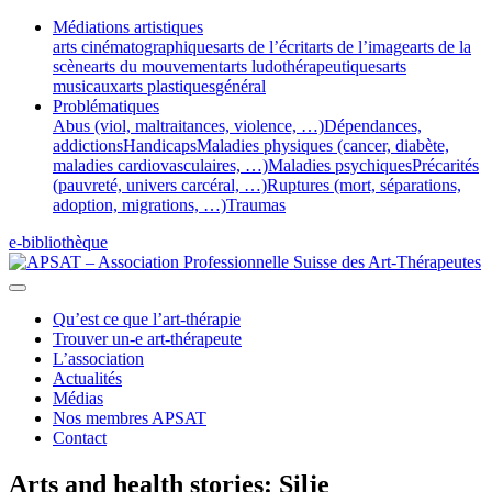
Médiations artistiques
arts cinématographiques
arts de l’écrit
arts de l’image
arts de la
scène
arts du mouvement
arts ludothérapeutiques
arts
musicaux
arts plastiques
général
Problématiques
Abus (viol, maltraitances, violence, …)
Dépendances,
addictions
Handicaps
Maladies physiques (cancer, diabète,
maladies cardiovasculaires, …)
Maladies psychiques
Précarités
(pauvreté, univers carcéral, …)
Ruptures (mort, séparations,
adoption, migrations, …)
Traumas
e-bibliothèque
Qu’est ce que l’art-thérapie
Trouver un-e art-thérapeute
L’association
Actualités
Médias
Nos membres APSAT
Contact
Arts and health stories: Silje