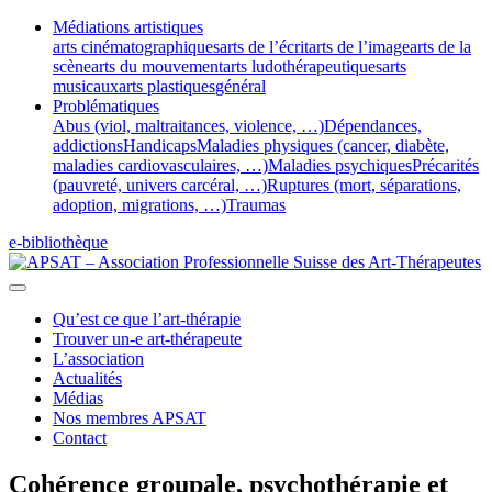
Médiations artistiques
arts cinématographiques
arts de l’écrit
arts de l’image
arts de la
scène
arts du mouvement
arts ludothérapeutiques
arts
musicaux
arts plastiques
général
Problématiques
Abus (viol, maltraitances, violence, …)
Dépendances,
addictions
Handicaps
Maladies physiques (cancer, diabète,
maladies cardiovasculaires, …)
Maladies psychiques
Précarités
(pauvreté, univers carcéral, …)
Ruptures (mort, séparations,
adoption, migrations, …)
Traumas
e-bibliothèque
Qu’est ce que l’art-thérapie
Trouver un-e art-thérapeute
L’association
Actualités
Médias
Nos membres APSAT
Contact
Cohérence groupale, psychothérapie et