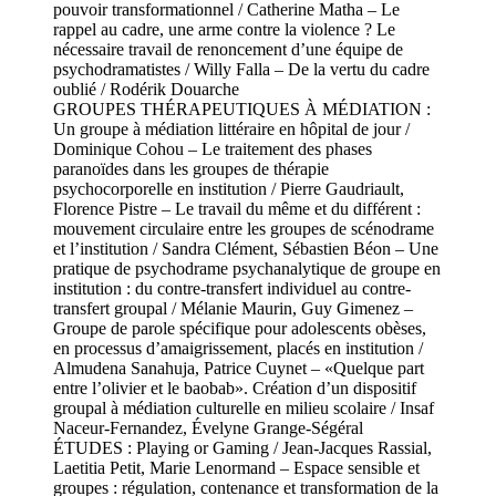
pouvoir transformationnel / Catherine Matha – Le
rappel au cadre, une arme contre la violence ? Le
nécessaire travail de renoncement d’une équipe de
psychodramatistes / Willy Falla – De la vertu du cadre
oublié / Rodérik Douarche
GROUPES THÉRAPEUTIQUES À MÉDIATION :
Un groupe à médiation littéraire en hôpital de jour /
Dominique Cohou – Le traitement des phases
paranoïdes dans les groupes de thérapie
psychocorporelle en institution / Pierre Gaudriault,
Florence Pistre – Le travail du même et du différent :
mouvement circulaire entre les groupes de scénodrame
et l’institution / Sandra Clément, Sébastien Béon – Une
pratique de psychodrame psychanalytique de groupe en
institution : du contre-transfert individuel au contre-
transfert groupal / Mélanie Maurin, Guy Gimenez –
Groupe de parole spécifique pour adolescents obèses,
en processus d’amaigrissement, placés en institution /
Almudena Sanahuja, Patrice Cuynet – «Quelque part
entre l’olivier et le baobab». Création d’un dispositif
groupal à médiation culturelle en milieu scolaire / Insaf
Naceur-Fernandez, Évelyne Grange-Ségéral
ÉTUDES : Playing or Gaming / Jean-Jacques Rassial,
Laetitia Petit, Marie Lenormand – Espace sensible et
groupes : régulation, contenance et transformation de la