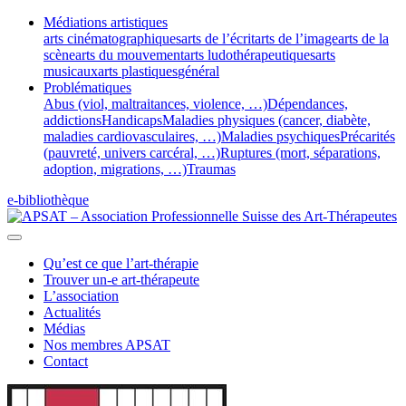
Médiations artistiques
arts cinématographiques
arts de l’écrit
arts de l’image
arts de la
scène
arts du mouvement
arts ludothérapeutiques
arts
musicaux
arts plastiques
général
Problématiques
Abus (viol, maltraitances, violence, …)
Dépendances,
addictions
Handicaps
Maladies physiques (cancer, diabète,
maladies cardiovasculaires, …)
Maladies psychiques
Précarités
(pauvreté, univers carcéral, …)
Ruptures (mort, séparations,
adoption, migrations, …)
Traumas
e-bibliothèque
Qu’est ce que l’art-thérapie
Trouver un-e art-thérapeute
L’association
Actualités
Médias
Nos membres APSAT
Contact