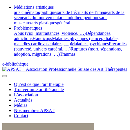
Médiations artistiques
arts cinématographiques
arts de l’écrit
arts de l’image
arts de la
scène
arts du mouvement
arts ludothérapeutiques
arts
musicaux
arts plastiques
général
Problématiques
Abus (viol, maltraitances, violence, …)
Dépendances,
addictions
Handicaps
Maladies physiques (cancer, diabète,
maladies cardiovasculaires, …)
Maladies psychiques
Précarités
(pauvreté, univers carcéral, …)
Ruptures (mort, séparations,
adoption, migrations, …)
Traumas
e-bibliothèque
Qu’est ce que l’art-thérapie
Trouver un-e art-thérapeute
L’association
Actualités
Médias
Nos membres APSAT
Contact