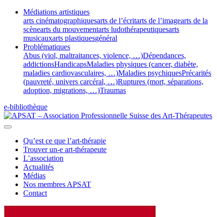
Médiations artistiques
arts cinématographiques
arts de l’écrit
arts de l’image
arts de la
scène
arts du mouvement
arts ludothérapeutiques
arts
musicaux
arts plastiques
général
Problématiques
Abus (viol, maltraitances, violence, …)
Dépendances,
addictions
Handicaps
Maladies physiques (cancer, diabète,
maladies cardiovasculaires, …)
Maladies psychiques
Précarités
(pauvreté, univers carcéral, …)
Ruptures (mort, séparations,
adoption, migrations, …)
Traumas
e-bibliothèque
Qu’est ce que l’art-thérapie
Trouver un-e art-thérapeute
L’association
Actualités
Médias
Nos membres APSAT
Contact