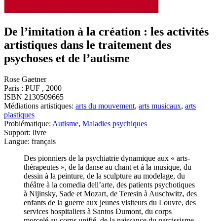
De l’imitation à la création : les activités
artistiques dans le traitement des
psychoses et de l’autisme
Rose Gaetner
Paris : PUF , 2000
ISBN 2130509665
Médiations artistiques:
arts du mouvement
,
arts musicaux
,
arts
plastiques
Problématique:
Autisme
,
Maladies psychiques
Support: livre
Langue: français
Des pionniers de la psychiatrie dynamique aux « arts-
thérapeutes », de la danse au chant et à la musique, du
dessin à la peinture, de la sculpture au modelage, du
théâtre à la comedia dell’arte, des patients psychotiques
à Nijinsky, Sade et Mozart, de Teresin à Auschwitz, des
enfants de la guerre aux jeunes visiteurs du Louvre, des
services hospitaliers à Santos Dumont, du corps
morcelé au corps unifié, de la naissance du narcissisme