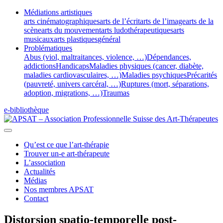
Médiations artistiques
arts cinématographiques
arts de l’écrit
arts de l’image
arts de la
scène
arts du mouvement
arts ludothérapeutiques
arts
musicaux
arts plastiques
général
Problématiques
Abus (viol, maltraitances, violence, …)
Dépendances,
addictions
Handicaps
Maladies physiques (cancer, diabète,
maladies cardiovasculaires, …)
Maladies psychiques
Précarités
(pauvreté, univers carcéral, …)
Ruptures (mort, séparations,
adoption, migrations, …)
Traumas
e-bibliothèque
Qu’est ce que l’art-thérapie
Trouver un-e art-thérapeute
L’association
Actualités
Médias
Nos membres APSAT
Contact
Distorsion spatio-temporelle post-