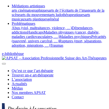
Médiations artistiques
arts cinématographiques
arts de l’écrit
arts de l’image
arts de la
scène
arts du mouvement
arts ludothérapeutiques
arts
musicaux
arts plastiques
général
Problématiques
Abus (viol, maltraitances, violence, …)
Dépendances,
addictions
Handicaps
Maladies physiques (cancer, diabète,
maladies cardiovasculaires, …)
Maladies psychiques
Précarités
(pauvreté, univers carcéral, …)
Ruptures (mort, séparations,
adoption, migrations, …)
Traumas
e-bibliothèque
Qu’est ce que l’art-thérapie
Trouver un-e art-thérapeute
L’association
Actualités
Médias
Nos membres APSAT
Contact