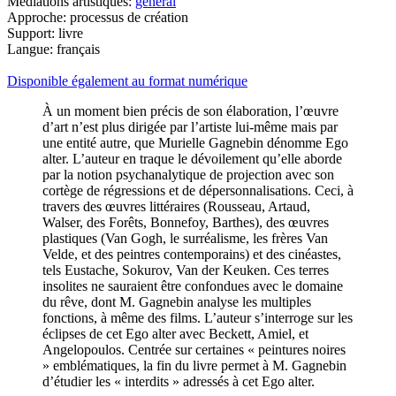
Médiations artistiques:
général
Approche: processus de création
Support: livre
Langue: français
Disponible également au format numérique
À un moment bien précis de son élaboration, l’œuvre
d’art n’est plus dirigée par l’artiste lui-même mais par
une entité autre, que Murielle Gagnebin dénomme Ego
alter. L’auteur en traque le dévoilement qu’elle aborde
par la notion psychanalytique de projection avec son
cortège de régressions et de dépersonnalisations. Ceci, à
travers des œuvres littéraires (Rousseau, Artaud,
Walser, des Forêts, Bonnefoy, Barthes), des œuvres
plastiques (Van Gogh, le surréalisme, les frères Van
Velde, et des peintres contemporains) et des cinéastes,
tels Eustache, Sokurov, Van der Keuken. Ces terres
insolites ne sauraient être confondues avec le domaine
du rêve, dont M. Gagnebin analyse les multiples
fonctions, à même des films. L’auteur s’interroge sur les
éclipses de cet Ego alter avec Beckett, Amiel, et
Angelopoulos. Centrée sur certaines « peintures noires
» emblématiques, la fin du livre permet à M. Gagnebin
d’étudier les « interdits » adressés à cet Ego alter.