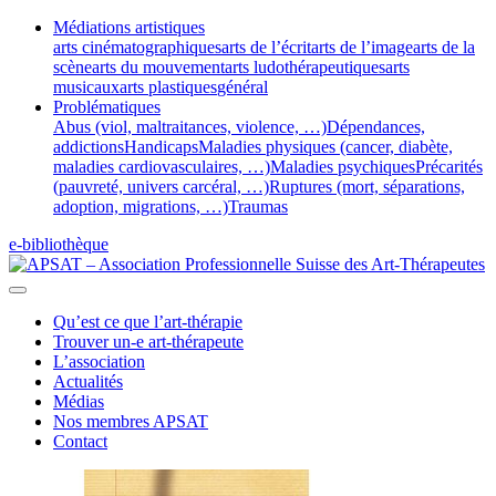
Médiations artistiques
arts cinématographiques
arts de l’écrit
arts de l’image
arts de la
scène
arts du mouvement
arts ludothérapeutiques
arts
musicaux
arts plastiques
général
Problématiques
Abus (viol, maltraitances, violence, …)
Dépendances,
addictions
Handicaps
Maladies physiques (cancer, diabète,
maladies cardiovasculaires, …)
Maladies psychiques
Précarités
(pauvreté, univers carcéral, …)
Ruptures (mort, séparations,
adoption, migrations, …)
Traumas
e-bibliothèque
Qu’est ce que l’art-thérapie
Trouver un-e art-thérapeute
L’association
Actualités
Médias
Nos membres APSAT
Contact