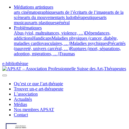
Médiations artistiques
arts cinématographiques
arts de l’écrit
arts de l’image
arts de la
scène
arts du mouvement
arts ludothérapeutiques
arts
musicaux
arts plastiques
général
Problématiques
Abus (viol, maltraitances, violence, …)
Dépendances,
addictions
Handicaps
Maladies physiques (cancer, diabète,
maladies cardiovasculaires, …)
Maladies psychiques
Précarités
(pauvreté, univers carcéral, …)
Ruptures (mort, séparations,
adoption, migrations, …)
Traumas
e-bibliothèque
Qu’est ce que l’art-thérapie
Trouver un-e art-thérapeute
L’association
Actualités
Médias
Nos membres APSAT
Contact