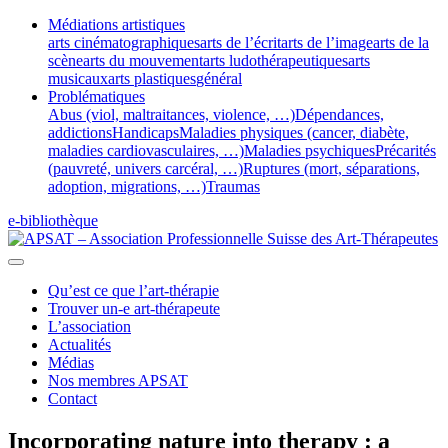
Médiations artistiques
arts cinématographiques
arts de l’écrit
arts de l’image
arts de la
scène
arts du mouvement
arts ludothérapeutiques
arts
musicaux
arts plastiques
général
Problématiques
Abus (viol, maltraitances, violence, …)
Dépendances,
addictions
Handicaps
Maladies physiques (cancer, diabète,
maladies cardiovasculaires, …)
Maladies psychiques
Précarités
(pauvreté, univers carcéral, …)
Ruptures (mort, séparations,
adoption, migrations, …)
Traumas
e-bibliothèque
Qu’est ce que l’art-thérapie
Trouver un-e art-thérapeute
L’association
Actualités
Médias
Nos membres APSAT
Contact
Incorporating nature into therapy : a