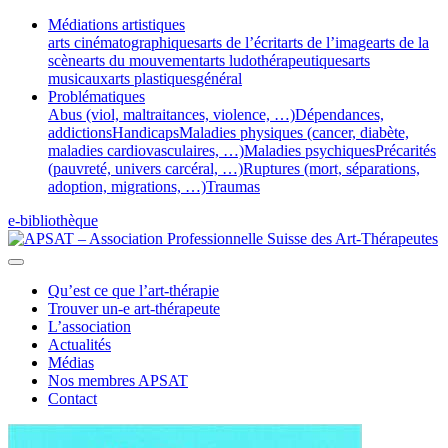
Médiations artistiques
arts cinématographiques
arts de l’écrit
arts de l’image
arts de la
scène
arts du mouvement
arts ludothérapeutiques
arts
musicaux
arts plastiques
général
Problématiques
Abus (viol, maltraitances, violence, …)
Dépendances,
addictions
Handicaps
Maladies physiques (cancer, diabète,
maladies cardiovasculaires, …)
Maladies psychiques
Précarités
(pauvreté, univers carcéral, …)
Ruptures (mort, séparations,
adoption, migrations, …)
Traumas
e-bibliothèque
Qu’est ce que l’art-thérapie
Trouver un-e art-thérapeute
L’association
Actualités
Médias
Nos membres APSAT
Contact