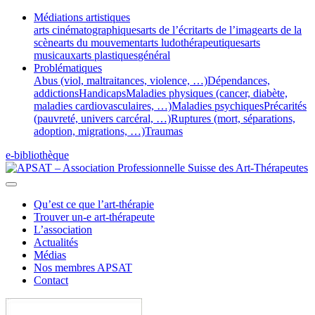
Médiations artistiques
arts cinématographiques
arts de l’écrit
arts de l’image
arts de la
scène
arts du mouvement
arts ludothérapeutiques
arts
musicaux
arts plastiques
général
Problématiques
Abus (viol, maltraitances, violence, …)
Dépendances,
addictions
Handicaps
Maladies physiques (cancer, diabète,
maladies cardiovasculaires, …)
Maladies psychiques
Précarités
(pauvreté, univers carcéral, …)
Ruptures (mort, séparations,
adoption, migrations, …)
Traumas
e-bibliothèque
Qu’est ce que l’art-thérapie
Trouver un-e art-thérapeute
L’association
Actualités
Médias
Nos membres APSAT
Contact