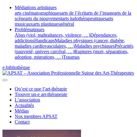
Médiations artistiques
arts cinématographiques
arts de l’écrit
arts de l’image
arts de la
scène
arts du mouvement
arts ludothérapeutiques
arts
musicaux
arts plastiques
général
Problématiques
Abus (viol, maltraitances, violence, …)
Dépendances,
addictions
Handicaps
Maladies physiques (cancer, diabète,
maladies cardiovasculaires, …)
Maladies psychiques
Précarités
(pauvreté, univers carcéral, …)
Ruptures (mort, séparations,
adoption, migrations, …)
Traumas
e-bibliothèque
Qu’est ce que l’art-thérapie
Trouver un-e art-thérapeute
L’association
Actualités
Médias
Nos membres APSAT
Contact