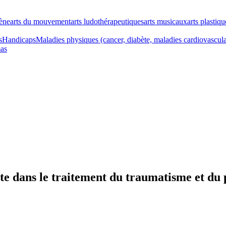
cène
arts du mouvement
arts ludothérapeutiques
arts musicaux
arts plastiqu
s
Handicaps
Maladies physiques (cancer, diabète, maladies cardiovascul
as
nte dans le traitement du traumatisme et du