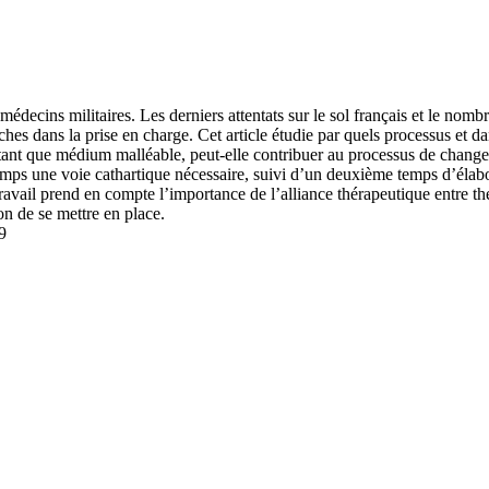
médecins militaires. Les derniers attentats sur le sol français et le nom
es dans la prise en charge. Cet article étudie par quels processus et dan
tant que médium malléable, peut-elle contribuer au processus de change
mps une voie cathartique nécessaire, suivi d’un deuxième temps d’élabor
avail prend en compte l’importance de l’alliance thérapeutique entre thér
on de se mettre en place.
9