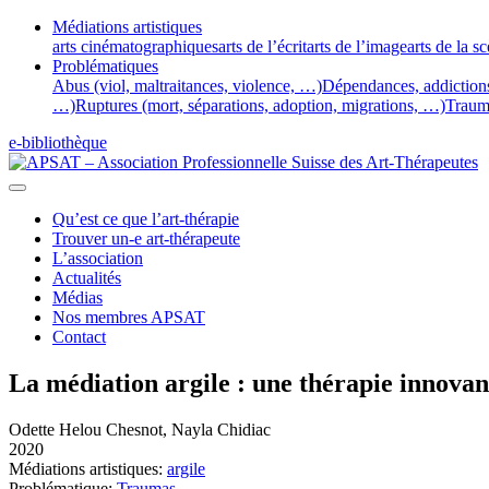
Médiations artistiques
arts cinématographiques
arts de l’écrit
arts de l’image
arts de la s
Problématiques
Abus (viol, maltraitances, violence, …)
Dépendances, addiction
…)
Ruptures (mort, séparations, adoption, migrations, …)
Traum
e-bibliothèque
Qu’est ce que l’art-thérapie
Trouver un-e art-thérapeute
L’association
Actualités
Médias
Nos membres APSAT
Contact
La médiation argile : une thérapie innova
Odette Helou Chesnot, Nayla Chidiac
2020
Médiations artistiques:
argile
Problématique:
Traumas