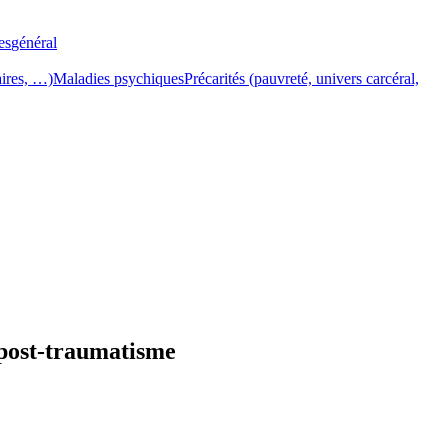
es
général
aires, …)
Maladies psychiques
Précarités (pauvreté, univers carcéral,
 post-traumatisme