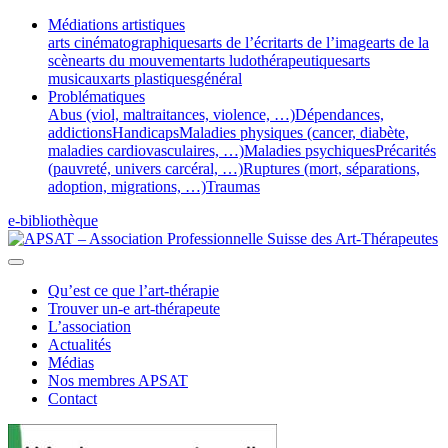
Médiations artistiques
arts cinématographiques
arts de l’écrit
arts de l’image
arts de la
scène
arts du mouvement
arts ludothérapeutiques
arts
musicaux
arts plastiques
général
Problématiques
Abus (viol, maltraitances, violence, …)
Dépendances,
addictions
Handicaps
Maladies physiques (cancer, diabète,
maladies cardiovasculaires, …)
Maladies psychiques
Précarités
(pauvreté, univers carcéral, …)
Ruptures (mort, séparations,
adoption, migrations, …)
Traumas
e-bibliothèque
Qu’est ce que l’art-thérapie
Trouver un-e art-thérapeute
L’association
Actualités
Médias
Nos membres APSAT
Contact