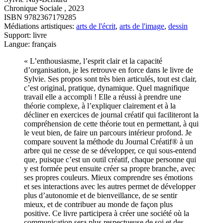
Chronique Sociale , 2023
ISBN 9782367179285
Médiations artistiques:
arts de l'écrit
,
arts de l'image
,
dessin
Support: livre
Langue: français
« L’enthousiasme, l’esprit clair et la capacité
d’organisation, je les retrouve en force dans le livre de
Sylvie. Ses propos sont très bien articulés, tout est clair,
c’est original, pratique, dynamique. Quel magnifique
travail elle a accompli ! Elle a réussi à prendre une
théorie complexe, à l’expliquer clairement et à la
décliner en exercices de journal créatif qui faciliteront la
compréhension de cette théorie tout en permettant, à qui
le veut bien, de faire un parcours intérieur profond. Je
compare souvent la méthode du Journal Créatif® à un
arbre qui ne cesse de se développer, ce qui sous-entend
que, puisque c’est un outil créatif, chaque personne qui
y est formée peut ensuite créer sa propre branche, avec
ses propres couleurs. Mieux comprendre ses émotions
et ses interactions avec les autres permet de développer
plus d’autonomie et de bienveillance, de se sentir
mieux, et de contribuer au monde de façon plus
positive. Ce livre participera à créer une société où la
communication sera plus respectueuse de soi et des