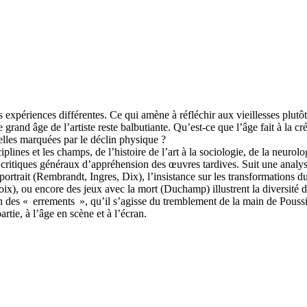
s expériences différentes. Ce qui amène à réfléchir aux vieillesses plutôt q
rand âge de l’artiste reste balbutiante. Qu’est-ce que l’âge fait à la cr
-elles marquées par le déclin physique ?
plines et les champs, de l’histoire de l’art à la sociologie, de la neuro
critiques généraux d’appréhension des œuvres tardives. Suit une analyse 
oportrait (Rembrandt, Ingres, Dix), l’insistance sur les transformatio
roix), ou encore des jeux avec la mort (Duchamp) illustrent la diversité
on des « errements », qu’il s’agisse du tremblement de la main de Poussi
rtie, à l’âge en scène et à l’écran.