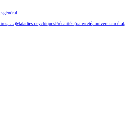
es
général
aires, …)
Maladies psychiques
Précarités (pauvreté, univers carcéral,