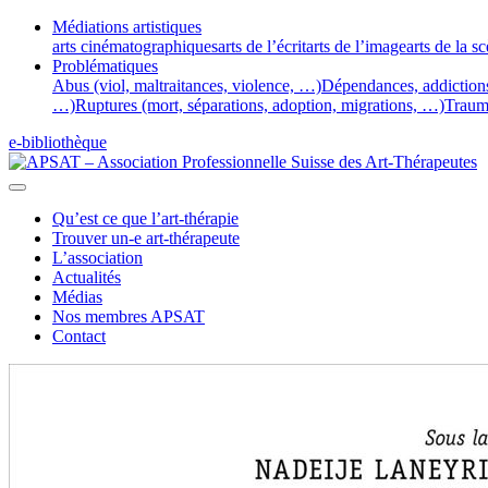
Médiations artistiques
arts cinématographiques
arts de l’écrit
arts de l’image
arts de la s
Problématiques
Abus (viol, maltraitances, violence, …)
Dépendances, addiction
…)
Ruptures (mort, séparations, adoption, migrations, …)
Traum
e-bibliothèque
Qu’est ce que l’art-thérapie
Trouver un-e art-thérapeute
L’association
Actualités
Médias
Nos membres APSAT
Contact