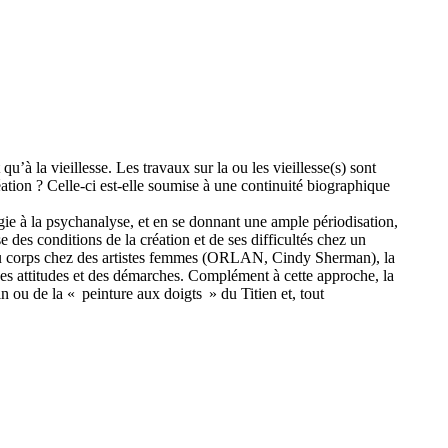
u’à la vieillesse. Les travaux sur la ou les vieillesse(s) sont
éation ? Celle-ci est-elle soumise à une continuité biographique
logie à la psychanalyse, et en se donnant une ample périodisation,
des conditions de la création et de ses difficultés chez un
ns du corps chez des artistes femmes (ORLAN, Cindy Sherman), la
 des attitudes et des démarches. Complément à cette approche, la
n ou de la « peinture aux doigts » du Titien et, tout