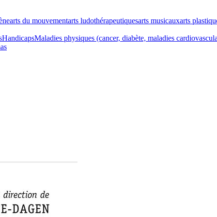
cène
arts du mouvement
arts ludothérapeutiques
arts musicaux
arts plastiqu
s
Handicaps
Maladies physiques (cancer, diabète, maladies cardiovascul
as