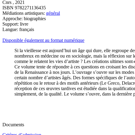
Cnrs , 2021
ISBN 9782271136435
Médiations artistiques:
général
Approche: biographies
Support: livre
Langue: français
Disponible également au format numérique
Si la vieillesse est aujourd’hui un âge qui dure, elle regroupe de
nombreux en médecine ou en sociologie, mais la réflexion sur le g
comme le relatent les vies d’artiste ? Les créations ultimes sont
Ce volume tente de répondre à ces questions en croisant les disci
de la Renaissance à nos jours. L’ouvrage s’ouvre sur les modes 
certain nombre d’artistes âgés. Des formes spécifiques de l’aut
répétition ou le retour à des motifs antérieurs (Le Greco, Delac
réception de ces œuvres tardives est étudiée dans la qualificati
simplement, de la qualité. Le volume s’ouvre, dans la dernière pa
Documents
Critères d’admission