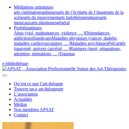
Médiations artistiques
arts cinématographiques
arts de l’écrit
arts de l’image
arts de la
scène
arts du mouvement
arts ludothérapeutiques
arts
musicaux
arts plastiques
général
Problématiques
Abus (viol, maltraitances, violence, …)
Dépendances,
addictions
Handicaps
Maladies physiques (cancer, diabète,
maladies cardiovasculaires, …)
Maladies psychiques
Précarités
(pauvreté, univers carcéral, …)
Ruptures (mort, séparations,
adoption, migrations, …)
Traumas
e-bibliothèque
Qu’est ce que l’art-thérapie
Trouver un-e art-thérapeute
L’association
Actualités
Médias
Nos membres APSAT
Contact