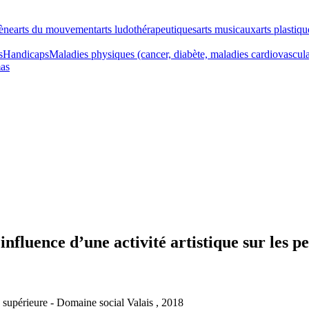
cène
arts du mouvement
arts ludothérapeutiques
arts musicaux
arts plastiqu
s
Handicaps
Maladies physiques (cancer, diabète, maladies cardiovascul
as
’influence d’une activité artistique sur les 
 supérieure - Domaine social Valais , 2018