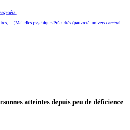
es
général
aires, …)
Maladies psychiques
Précarités (pauvreté, univers carcéral,
personnes atteintes depuis peu de déficience