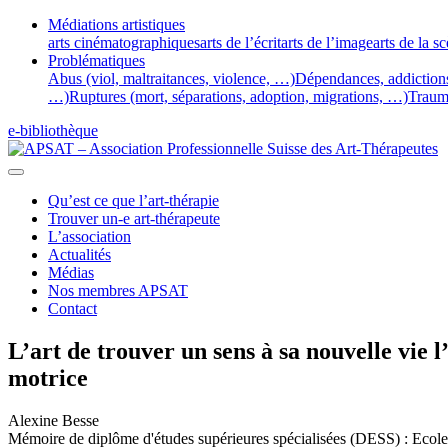
Médiations artistiques
arts cinématographiques
arts de l’écrit
arts de l’image
arts de la s
Problématiques
Abus (viol, maltraitances, violence, …)
Dépendances, addiction
…)
Ruptures (mort, séparations, adoption, migrations, …)
Traum
e-bibliothèque
Qu’est ce que l’art-thérapie
Trouver un-e art-thérapeute
L’association
Actualités
Médias
Nos membres APSAT
Contact
L’art de trouver un sens à sa nouvelle vie l
motrice
Alexine Besse
Mémoire de diplôme d'études supérieures spécialisées (DESS) : Ecole