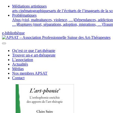
Médiations artistiques
arts cinématographiques
arts de l’écrit
arts de l’image
arts de la s
Problématiques
Abus (viol, maltraitances, violence, …)
Dépendances, addiction
…)
Ruptures (mort, séparations, adoption, migrations, …)
Traum
e-bibliothèque
Qu’est ce que l’art-thérapie
Trouver un-e art-thérapeute
L’association
Actualités
Médias
Nos membres APSAT
Contact