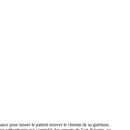
ance pour laisser le patient trouver le chemin de sa guérison.
orthophonie qui s’enrichit des apports de l’art-thérapie, en