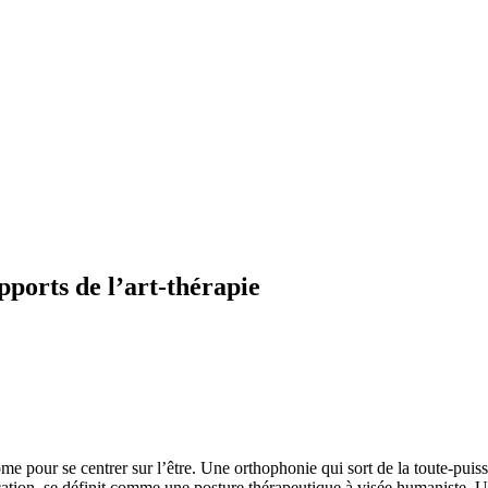
pports de l’art-thérapie
e pour se centrer sur l’être. Une orthophonie qui sort de la toute-puiss
ion, se définit comme une posture thérapeutique à visée humaniste. Une 