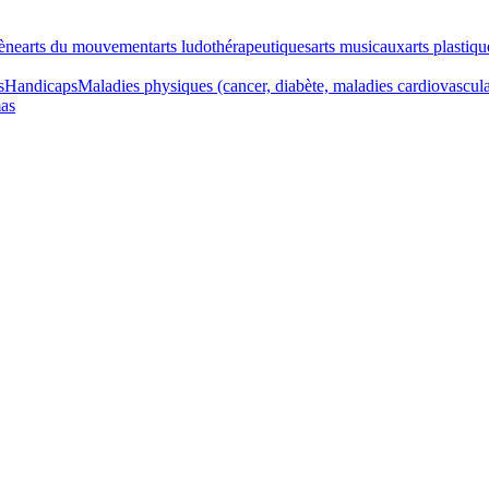
cène
arts du mouvement
arts ludothérapeutiques
arts musicaux
arts plastiqu
s
Handicaps
Maladies physiques (cancer, diabète, maladies cardiovascul
as