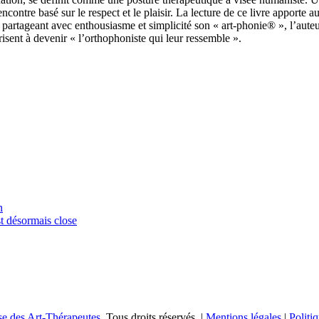
contre basé sur le respect et le plaisir. La lecture de ce livre apporte 
n partageant avec enthousiasme et simplicité son « art-phonie® », l’aut
risent à devenir « l’orthophoniste qui leur ressemble ».
n
t désormais close
se des Art-Thérapeutes
. Tous droits réservés. |
Mentions légales
|
Politiq