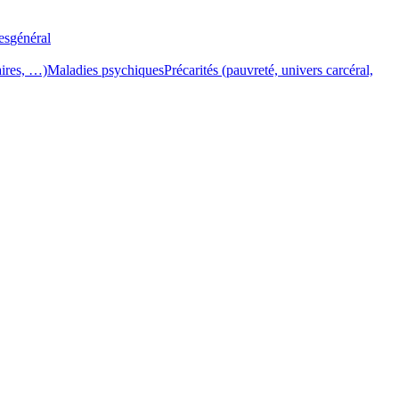
es
général
aires, …)
Maladies psychiques
Précarités (pauvreté, univers carcéral,