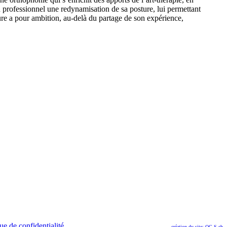
au professionnel une redynamisation de sa posture, lui permettant
eure a pour ambition, au-delà du partage de son expérience,
ue de confidentialité
création du site: OG-S.ch