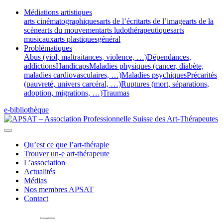
Médiations artistiques
arts cinématographiques
arts de l’écrit
arts de l’image
arts de la
scène
arts du mouvement
arts ludothérapeutiques
arts
musicaux
arts plastiques
général
Problématiques
Abus (viol, maltraitances, violence, …)
Dépendances,
addictions
Handicaps
Maladies physiques (cancer, diabète,
maladies cardiovasculaires, …)
Maladies psychiques
Précarités
(pauvreté, univers carcéral, …)
Ruptures (mort, séparations,
adoption, migrations, …)
Traumas
e-bibliothèque
Qu’est ce que l’art-thérapie
Trouver un-e art-thérapeute
L’association
Actualités
Médias
Nos membres APSAT
Contact