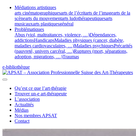
Médiations artistiques
arts cinématographiques
arts de l’écrit
arts de l’image
arts de la
scène
arts du mouvement
arts ludothérapeutiques
arts
musicaux
arts plastiques
général
Problématiques
Abus (viol, maltraitances, violence, …)
Dépendances,
addictions
Handicaps
Maladies physiques (cancer, diabète,
maladies cardiovasculaires, …)
Maladies psychiques
Précarités
(pauvreté, univers carcéral, …)
Ruptures (mort, séparations,
adoption, migrations, …)
Traumas
e-bibliothèque
Qu’est ce que l’art-thérapie
Trouver un-e art-thérapeute
L’association
Actualités
Médias
Nos membres APSAT
Contact