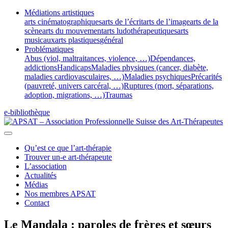
Médiations artistiques
arts cinématographiques
arts de l’écrit
arts de l’image
arts de la
scène
arts du mouvement
arts ludothérapeutiques
arts
musicaux
arts plastiques
général
Problématiques
Abus (viol, maltraitances, violence, …)
Dépendances,
addictions
Handicaps
Maladies physiques (cancer, diabète,
maladies cardiovasculaires, …)
Maladies psychiques
Précarités
(pauvreté, univers carcéral, …)
Ruptures (mort, séparations,
adoption, migrations, …)
Traumas
e-bibliothèque
Qu’est ce que l’art-thérapie
Trouver un-e art-thérapeute
L’association
Actualités
Médias
Nos membres APSAT
Contact
Le Mandala : paroles de frères et sœurs