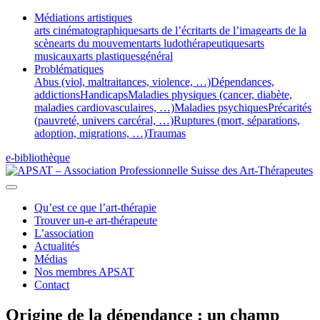
Médiations artistiques
arts cinématographiques
arts de l’écrit
arts de l’image
arts de la
scène
arts du mouvement
arts ludothérapeutiques
arts
musicaux
arts plastiques
général
Problématiques
Abus (viol, maltraitances, violence, …)
Dépendances,
addictions
Handicaps
Maladies physiques (cancer, diabète,
maladies cardiovasculaires, …)
Maladies psychiques
Précarités
(pauvreté, univers carcéral, …)
Ruptures (mort, séparations,
adoption, migrations, …)
Traumas
e-bibliothèque
Qu’est ce que l’art-thérapie
Trouver un-e art-thérapeute
L’association
Actualités
Médias
Nos membres APSAT
Contact
Origine de la dépendance : un champ