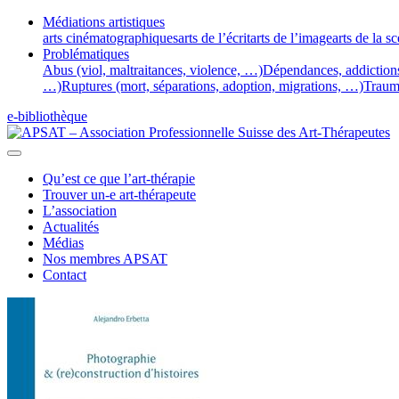
Médiations artistiques
arts cinématographiques
arts de l’écrit
arts de l’image
arts de la s
Problématiques
Abus (viol, maltraitances, violence, …)
Dépendances, addiction
…)
Ruptures (mort, séparations, adoption, migrations, …)
Traum
e-bibliothèque
Qu’est ce que l’art-thérapie
Trouver un-e art-thérapeute
L’association
Actualités
Médias
Nos membres APSAT
Contact