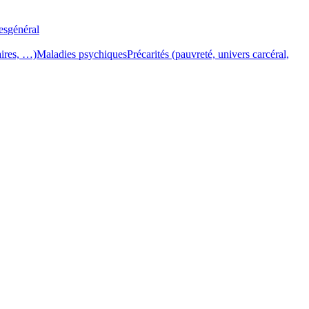
es
général
aires, …)
Maladies psychiques
Précarités (pauvreté, univers carcéral,