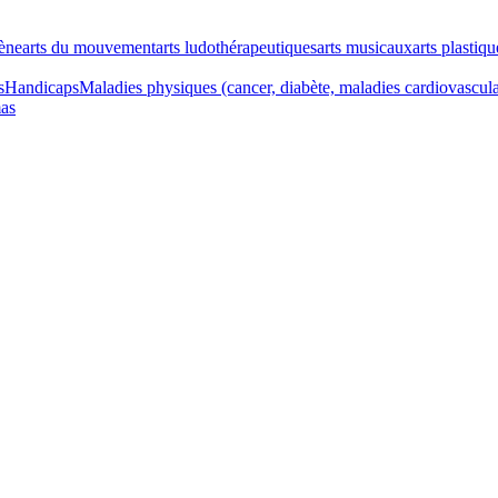
cène
arts du mouvement
arts ludothérapeutiques
arts musicaux
arts plastiqu
s
Handicaps
Maladies physiques (cancer, diabète, maladies cardiovascul
as