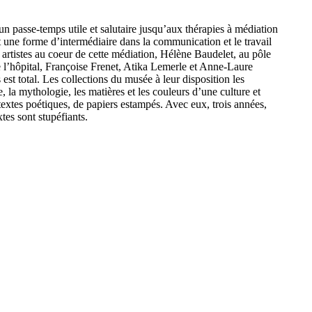
t un passe-temps utile et salutaire jusqu’aux thérapies à médiation
nt une forme d’intermédiaire dans la communication et le travail
x artistes au coeur de cette médiation, Hélène Baudelet, au pôle
e l’hôpital, Françoise Frenet, Atika Lemerle et Anne-Laure
st total. Les collections du musée à leur disposition les
 la mythologie, les matières et les couleurs d’une culture et
 textes poétiques, de papiers estampés. Avec eux, trois années,
tes sont stupéfiants.