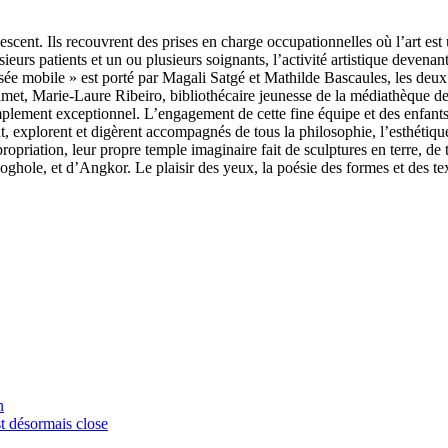
olescent. Ils recouvrent des prises en charge occupationnelles où l’art es
sieurs patients et un ou plusieurs soignants, l’activité artistique devena
 musée mobile » est porté par Magali Satgé et Mathilde Bascaules, les deu
Guimet, Marie-Laure Ribeiro, bibliothécaire jeunesse de la médiathèque d
lement exceptionnel. L’engagement de cette fine équipe et des enfants e
, explorent et digèrent accompagnés de tous la philosophie, l’esthétique,
propriation, leur propre temple imaginaire fait de sculptures en terre, de
ghole, et d’Angkor. Le plaisir des yeux, la poésie des formes et des tex
n
t désormais close