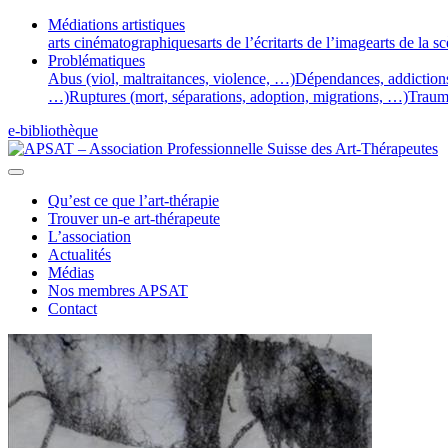
Médiations artistiques
arts cinématographiques
arts de l’écrit
arts de l’image
arts de la s
Problématiques
Abus (viol, maltraitances, violence, …)
Dépendances, addiction
…)
Ruptures (mort, séparations, adoption, migrations, …)
Traum
e-bibliothèque
Qu’est ce que l’art-thérapie
Trouver un-e art-thérapeute
L’association
Actualités
Médias
Nos membres APSAT
Contact