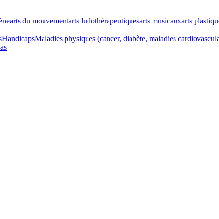
cène
arts du mouvement
arts ludothérapeutiques
arts musicaux
arts plastiqu
s
Handicaps
Maladies physiques (cancer, diabète, maladies cardiovascul
as