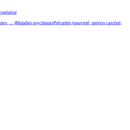
es
général
aires, …)
Maladies psychiques
Précarités (pauvreté, univers carcéral,