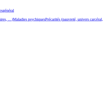
es
général
aires, …)
Maladies psychiques
Précarités (pauvreté, univers carcéral,