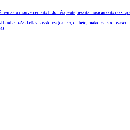
cène
arts du mouvement
arts ludothérapeutiques
arts musicaux
arts plastiqu
s
Handicaps
Maladies physiques (cancer, diabète, maladies cardiovascul
as