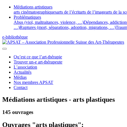
Médiations artistiques
arts cinématographiques
arts de l’écrit
arts de l’image
arts de la s
Problématiques
Abus (viol, maltraitances, violence, …)
Dépendances, addiction
…)
Ruptures (mort, séparations, adoption, migrations, …)
Traum
e-bibliothèque
Qu’est ce que l’art-thérapie
Trouver un-e art-thérapeute
L’association
Actualités
Médias
Nos membres APSAT
Contact
Médiations artistiques - arts plastiques
145 ouvrages
Ouvrages "arts plastiques":