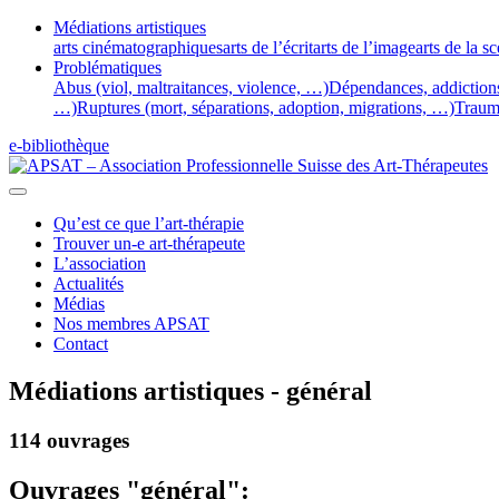
Médiations artistiques
arts cinématographiques
arts de l’écrit
arts de l’image
arts de la s
Problématiques
Abus (viol, maltraitances, violence, …)
Dépendances, addiction
…)
Ruptures (mort, séparations, adoption, migrations, …)
Traum
e-bibliothèque
Qu’est ce que l’art-thérapie
Trouver un-e art-thérapeute
L’association
Actualités
Médias
Nos membres APSAT
Contact
Médiations artistiques - général
114 ouvrages
Ouvrages "général":