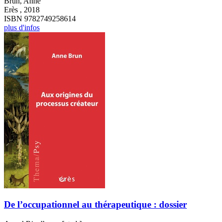
Brun, Anne
Erès , 2018
ISBN 9782749258614
plus d'infos
De l’occupationnel au thérapeutique : dossier