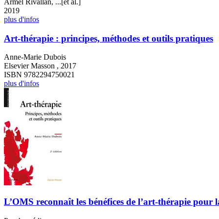
Armel Rivallan, ...[et al.]
2019
plus d'infos
Art-thérapie : principes, méthodes et outils pratiques
Anne-Marie Dubois
Elsevier Masson , 2017
ISBN 9782294750021
plus d'infos
L’OMS reconnaît les bénéfices de l’art-thérapie pour 