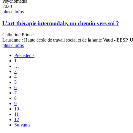
Psychomédia
2020
plus d'infos
L’art-thérapie intermodale, un chemin vers soi ?
Catherine Prince
Lausanne : Haute école de travail social et de la santé Vaud - EESP, 
plus d'infos
Précédents
1
…
3
4
5
6
7
8
9
10
11
12
Suivants