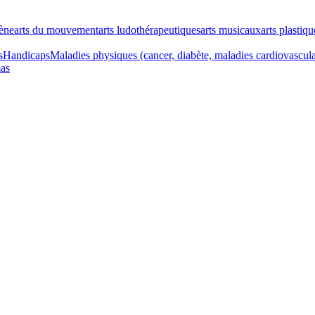
cène
arts du mouvement
arts ludothérapeutiques
arts musicaux
arts plastiqu
s
Handicaps
Maladies physiques (cancer, diabète, maladies cardiovascul
as