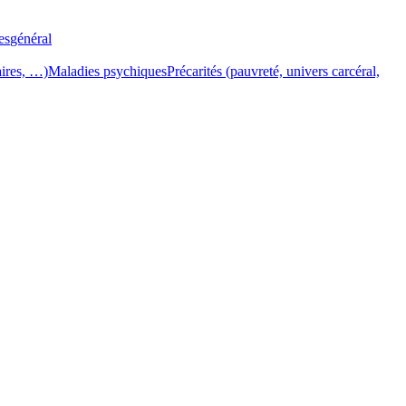
es
général
aires, …)
Maladies psychiques
Précarités (pauvreté, univers carcéral,