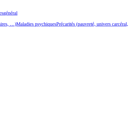
es
général
aires, …)
Maladies psychiques
Précarités (pauvreté, univers carcéral,