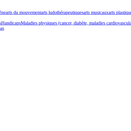
cène
arts du mouvement
arts ludothérapeutiques
arts musicaux
arts plastiqu
s
Handicaps
Maladies physiques (cancer, diabète, maladies cardiovascul
as