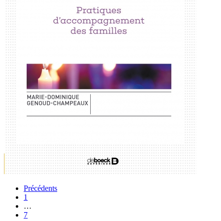
Précédents
1
…
7