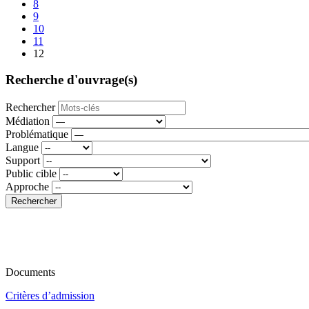
8
9
10
11
12
Recherche d'ouvrage(s)
Rechercher
Médiation
Problématique
Langue
Support
Public cible
Approche
Rechercher
Documents
Critères d’admission