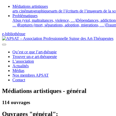
Médiations artistiques
arts cinématographiques
arts de l’écrit
arts de l’image
arts de la s
Problématiques
Abus (viol, maltraitances, violence, …)
Dépendances, addiction
…)
Ruptures (mort, séparations, adoption, migrations, …)
Traum
e-bibliothèque
Qu’est ce que l’art-thérapie
Trouver un-e art-thérapeute
L’association
Actualités
Médias
Nos membres APSAT
Contact
Médiations artistiques - général
114 ouvrages
Ouvrages "général":