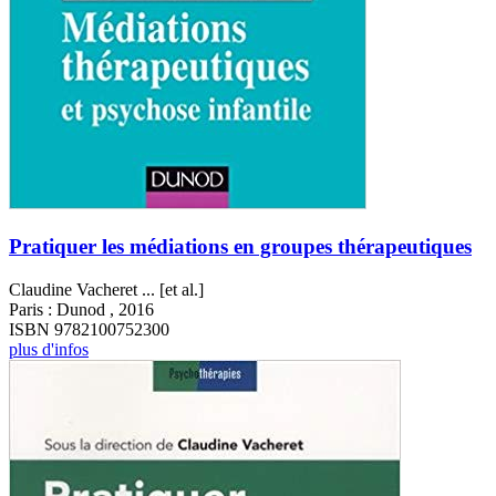
Pratiquer les médiations en groupes thérapeutiques
Claudine Vacheret ... [et al.]
Paris : Dunod , 2016
ISBN 9782100752300
plus d'infos