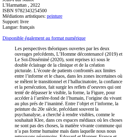
L'Harmattan , 2022
ISBN 9782343254500
Médiations artistiques:
peinture
Support: livre
Langue: français
Disponible également au format numérique
Les perspectives théoriques ouvertes par les deux
ouvrages précédents, L’Homme décontenancé (2019) et
Le Soi-Disséminé (2020), sont reprises ici sous le
double éclairage de la clinique et de la création
picturale. L’écoute de patients confrontés aux limites
entre l’informe et le chaos, dans les zones incertaines où
se mêlent le transitionnel et l’hallucinatoire, la confiance
et la persécution, fait surgir les reflets d’oeuvres qui ont
tenté de dépasser le visible, la forme, la Figure, pour
accéder à l’arrière-fond de l’humain, l’origine du vivant
au plus prés de l’inanimé. Entre l’objet et l’informe, la
peinture du 20e siècle, précédant souvent la
psychanalyse, a cherché à rendre visibles, comme le
souhaitait Klee, dans ces espaces médiaux où les choses
ne sont pas des choses, la matière vivante commune qui
n’a pas forme humaine mais dans laquelle nous nous
retrouvons néanmoins. Edouard et Hopper, France et