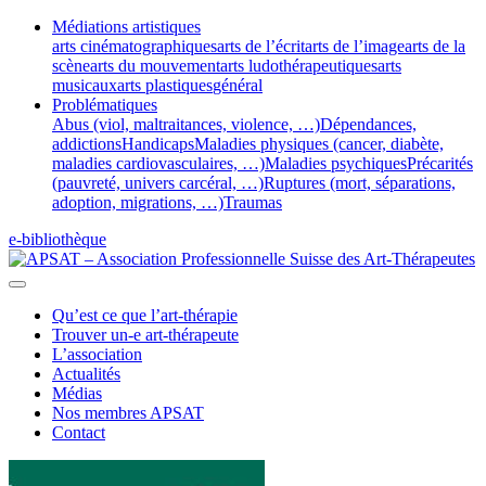
Médiations artistiques
arts cinématographiques
arts de l’écrit
arts de l’image
arts de la
scène
arts du mouvement
arts ludothérapeutiques
arts
musicaux
arts plastiques
général
Problématiques
Abus (viol, maltraitances, violence, …)
Dépendances,
addictions
Handicaps
Maladies physiques (cancer, diabète,
maladies cardiovasculaires, …)
Maladies psychiques
Précarités
(pauvreté, univers carcéral, …)
Ruptures (mort, séparations,
adoption, migrations, …)
Traumas
e-bibliothèque
Qu’est ce que l’art-thérapie
Trouver un-e art-thérapeute
L’association
Actualités
Médias
Nos membres APSAT
Contact