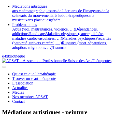
Médiations artistiques
arts cinématographiques
arts de l’écrit
arts de l’image
arts de la
scène
arts du mouvement
arts ludothérapeutiques
arts
musicaux
arts plastiques
général
Problématiques
Abus (viol, maltraitances, violence, …)
Dépendances,
addictions
Handicaps
Maladies physiques (cancer, diabète,
maladies cardiovasculaires, …)
Maladies psychiques
Précarités
(pauvreté, univers carcéral, …)
Ruptures (mort, séparations,
adoption, migrations, …)
Traumas
e-bibliothèque
Qu’est ce que l’art-thérapie
Trouver un-e art-thérapeute
L’association
Actualités
Médias
Nos membres APSAT
Contact
Médiations artistiques - peinture