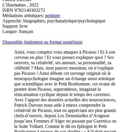
L'Harmattan , 2022
ISBN 9782140303272
Médiations artistiques:
peinture
Approche: biographies, psychanalytique/psychologique
Support: livre
Langue: français
Disponible également au format numérique
Ainsi, vous comptez vous attaquer à Picasso ! Et à son
cerveau en plus ! Et vous pensez expliquer quoi ? Ses
oeuvres, sa créativité, ses amours, sa personnalité, sa
célébrité ? Mais, mon pauvre monsieur, on n’explique
pas Picasso ! Ainsi débute cet ouvrage original où le
neuropsychologue imagine un échange aussi artistique
que scientifique avec le Petit Bonhomme, cet avatar de
peintre dont Picasso, superstitieux, imaginait la
réincarnation cyclique depuis le temps des cavernes.
Avec l’apport des données actuelles des neurosciences,
Patrick Davous nous aide à mieux comprendre la
créativité de Picasso, tout en appréciant ses plus grands
chefs-d’oeuvre, depuis Les Demoiselles d’Avignon
jusqu’aux Femmes d’Alger en passant par Guernica ou
la Suite Vollard. Comme le dit en épilogue le Petit
Bonhomme à propos de son double : « S’il était encore