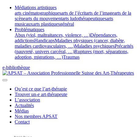
Médiations artistiques
arts cinématographiques
arts de l’écrit
arts de l’image
arts de la
scène
arts du mouvement
arts ludothérapeutiques
arts
musicaux
arts plastiques
général
Problématiques
Abus (viol, maltraitances, violence, …)
Dépendances,
addictions
Handicaps
Maladies physiques (cancer, diabète,
maladies cardiovasculaires, …)
Maladies psychiques
Précarités
(pauvreté, univers carcéral, …)
Ruptures (mort, séparations,
adoption, migrations, …)
Traumas
e-bibliothèque
Qu’est ce que l’art-thérapie
Trouver un-e art-thérapeute
L’association
Actualités
Médias
Nos membres APSAT
Contact