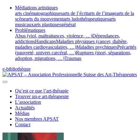
Médiations artistiques
arts cinématographiques
arts de l’écrit
arts de l’image
arts de la
scène
arts du mouvement
arts ludothérapeutiques
arts
musicaux
arts plastiques
général
Problématiques
Abus (viol, maltraitances, violence, …)
Dépendances,
addictions
Handicaps
Maladies physiques (cancer, diabète,
maladies cardiovasculaires, …)
Maladies psychiques
Précarités
(pauvreté, univers carcéral, …)
Ruptures (mort, séparations,
adoption, migrations, …)
Traumas
e-bibliothèque
Qu’est ce que l’art-thérapie
Trouver un-e art-thérapeute
L’association
Actualités
Médias
Nos membres APSAT
Contact