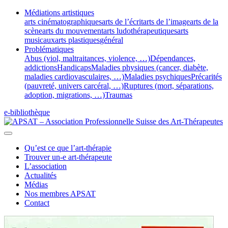
Médiations artistiques
arts cinématographiques
arts de l’écrit
arts de l’image
arts de la
scène
arts du mouvement
arts ludothérapeutiques
arts
musicaux
arts plastiques
général
Problématiques
Abus (viol, maltraitances, violence, …)
Dépendances,
addictions
Handicaps
Maladies physiques (cancer, diabète,
maladies cardiovasculaires, …)
Maladies psychiques
Précarités
(pauvreté, univers carcéral, …)
Ruptures (mort, séparations,
adoption, migrations, …)
Traumas
e-bibliothèque
Qu’est ce que l’art-thérapie
Trouver un-e art-thérapeute
L’association
Actualités
Médias
Nos membres APSAT
Contact