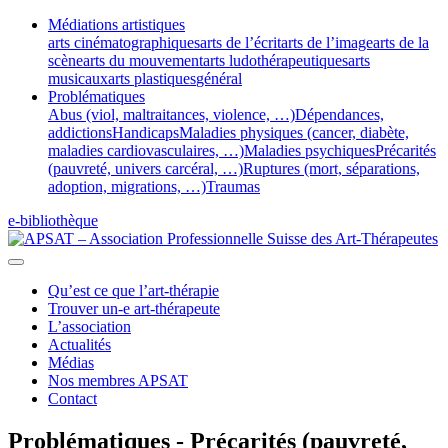
Médiations artistiques
arts cinématographiques
arts de l’écrit
arts de l’image
arts de la
scène
arts du mouvement
arts ludothérapeutiques
arts
musicaux
arts plastiques
général
Problématiques
Abus (viol, maltraitances, violence, …)
Dépendances,
addictions
Handicaps
Maladies physiques (cancer, diabète,
maladies cardiovasculaires, …)
Maladies psychiques
Précarités
(pauvreté, univers carcéral, …)
Ruptures (mort, séparations,
adoption, migrations, …)
Traumas
e-bibliothèque
Qu’est ce que l’art-thérapie
Trouver un-e art-thérapeute
L’association
Actualités
Médias
Nos membres APSAT
Contact
Problématiques - Précarités (pauvreté,