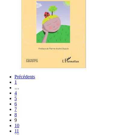
Précédents
1
…
4
5
6
7
8
9
10
11