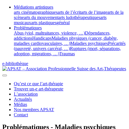
Médiations artistiques
arts cinématographiques
arts de l’écrit
arts de l’image
arts de la
scène
arts du mouvement
arts ludothérapeutiques
arts
musicaux
arts plastiques
général
Problématiques
Abus (viol, maltraitances, violence, …)
Dépendances,
addictions
Handicaps
Maladies physiques (cancer, diabète,
maladies cardiovasculaires, …)
Maladies psychiques
Précarités
(pauvreté, univers carcéral, …)
Ruptures (mort, séparations,
adoption, migrations, …)
Traumas
e-bibliothèque
Qu’est ce que l’art-thérapie
Trouver un-e art-thérapeute
L’association
Actualités
Médias
Nos membres APSAT
Contact
Problématiques - Maladies psychiques